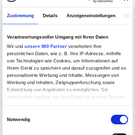
Zustimmung
Details
Anzeigeneinstellungen
Über
Verantwortungsvoller Umgang mit Ihren Daten
Wir und
unsere 980 Partner
verarbeiten Ihre
persönlichen Daten, wie z. B. Ihre IP-Adresse, mithilfe
von Technologien wie Cookies, um Informationen auf
Ihrem Gerät zu speichern und darauf zuzugreifen und so
personalisierte Werbung und Inhalte, Messungen von
Werbung und Inhalten, Zielgruppenforschung sowie
Entwicklung von Angeboten zu ermöglichen. Sie
entscheiden darüber, wer Ihre Daten für welche Zwecke
nutzt. Sie können Ihre Einwilligung jederzeit über die
Cookie-Erklärung oder durch Klicken auf das Privacy
Einwilligungsauswahl
Trigger Symbol ändern oder widerrufen
Notwendig
Erfahren Sie mehr darüber, wie Ihre persönlichen Daten